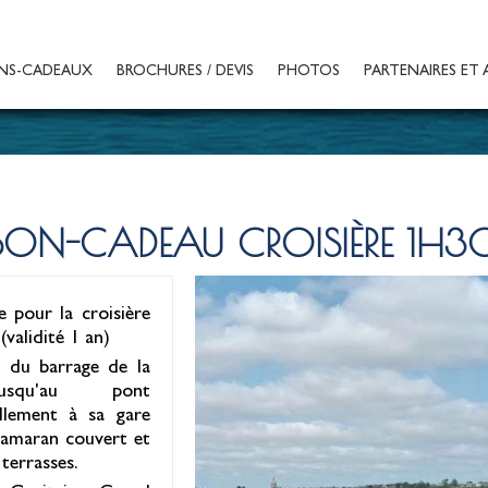
NS-CADEAUX
BROCHURES / DEVIS
PHOTOS
PARTENAIRES ET 
BON-CADEAU CROISIÈRE 1H3
 pour la croisière
validité 1 an)
t du barrage de la
squ'au pont
illement à sa gare
tamaran couvert et
terrasses.